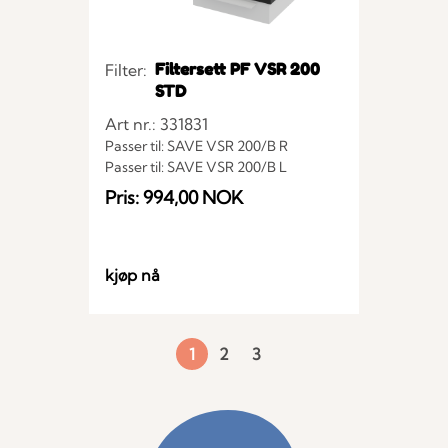
Filtersett PF VSR 200
Filter:
STD
Art nr.: 331831
Passer til: SAVE VSR 200/B R
Passer til: SAVE VSR 200/B L
Pris: 994,00 NOK
kjøp nå
1
2
3
Side
Side
Side