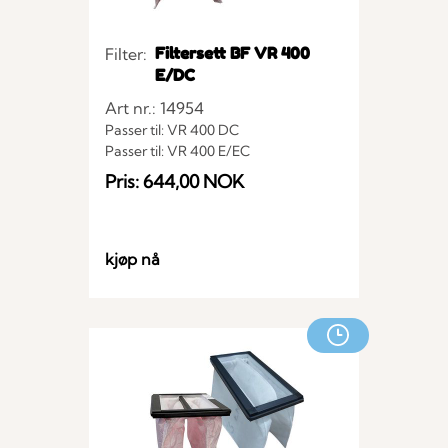
Filtersett BF VR 400
Filter:
E/DC
Art nr.: 14954
Passer til: VR 400 DC
Passer til: VR 400 E/EC
Passer til: VR 400 E/3
Pris: 644,00 NOK
kjøp nå