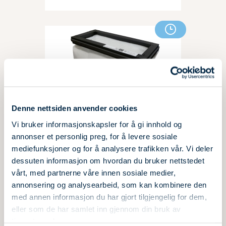
Denne nettsiden anvender cookies
Vi bruker informasjonskapsler for å gi innhold og
annonser et personlig preg, for å levere sosiale
Filtersett BF VTR 100
Filter:
mediefunksjoner og for å analysere trafikken vår. Vi deler
OPT 1
dessuten informasjon om hvordan du bruker nettstedet
Art nr.: 153717
vårt, med partnerne våre innen sosiale medier,
Passer til: SAVE VTR 100/B
annonsering og analysearbeid, som kan kombinere den
med annen informasjon du har gjort tilgjengelig for dem,
Pris: 1.663,00 NOK
eller som de har samlet inn gjennom din bruk av
tjenestene deres.