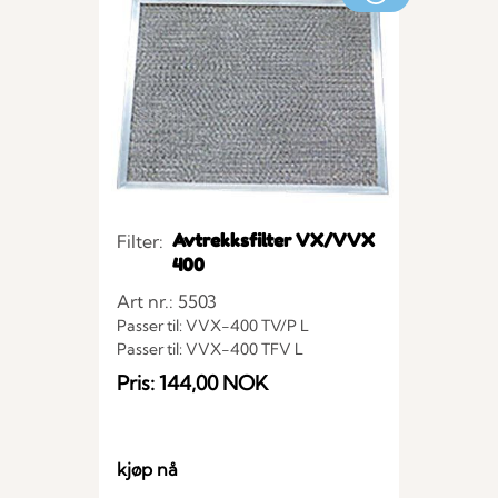
Avtrekksfilter VX/VVX
Filter:
400
Art nr.: 5503
Passer til: VVX-400 TV/P L
Passer til: VVX-400 TFV L
Passer til: VVX-400 T/P
Pris: 144,00 NOK
Passer til: VVX-400 TV/P R
Passer til: VX-400 EV R
Passer til: VX-400 E
Passer til: VVX-400 TFV R
kjøp nå
Passer til: VVX-400 TF