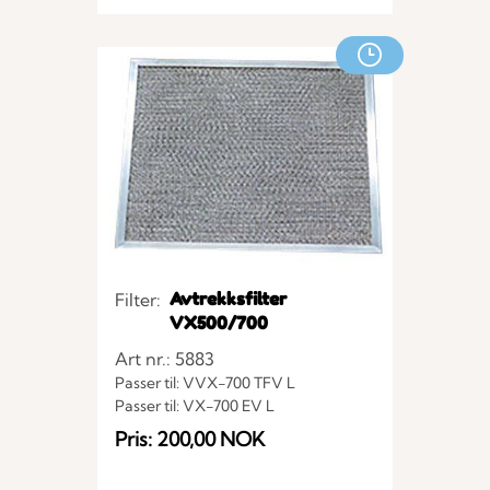
Passer til: VX-400 EV L
Avtrekksfilter
Filter:
VX500/700
Art nr.: 5883
Passer til: VVX-700 TFV L
Passer til: VX-700 EV L
Passer til: VX-500 E
Pris: 200,00 NOK
Passer til: VX-700 E
Passer til: VVX-500 TFV L