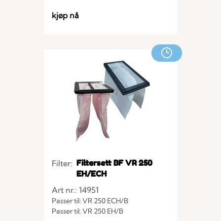
Passer til: VX-700 EV R
Passer til: VVX-700 TFV R
kjøp nå
Passer til: VVX-500 TFV R
Passer til: VVX-500 TF
Passer til: VVX-700 TF
Filtersett BF VR 250
Filter:
EH/ECH
Art nr.: 14951
Passer til: VR 250 ECH/B
Passer til: VR 250 EH/B